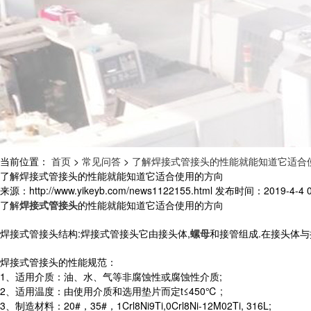
当前位置：
首页
>
常见问答
>
了解焊接式管接头的性能就能知道它适合
了解焊接式管接头的性能就能知道它适合使用的方向
来源：http://www.yikeyb.com/news1122155.html
发布时间：2019-4-4 0:
了解
焊接式管接头
的性能就能知道它适合使用的方向
焊接式管接头结构:焊接式管接头它由接头体,
螺母
和接管组成.在接头体与
焊接式管接头的性能规范：
1、适用介质：油、水、气等非腐蚀性或腐蚀性介质;
2、适用温度：由使用介质和选用垫片而定t≤450℃ ;
3、制造材料：20#，35#，1Crl8Ni9Ti,0Crl8Ni-12M02Ti, 316L;