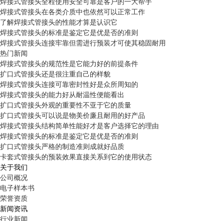
焊接式管接头全程使用安全可靠是客户的一大帮手
焊接式管接头在各类介质中也依然可以正常工作
了解焊接式管接头的性能才算是认识它
焊接式管接头的标准是鉴定它是优是否的准则
焊接式管接头连接牢靠但需进行预装才可使其稳固耐用
热门新闻
焊接式管接头的规范性是它能力好的前提条件
扩口式管接头还是很注重自己的样貌
焊接式管接头连接可靠密封性好是众所周知的
焊接式管接头的能力好从耐温性便能看出
扩口式管接头外观的重要性不亚于它的质量
扩口式管接头可以说是物美价廉且耐用的好产品
焊接式管接头结构简单性能好才是客户选择它的理由
焊接式管接头的标准是鉴定它是优是否的准则
扩口式管接头严格的制造准则成就好品质
卡套式管接头的预装效果直接关系到它的使用状态
关于我们
公司概况
电子样本书
荣誉资质
新闻资讯
行业新闻