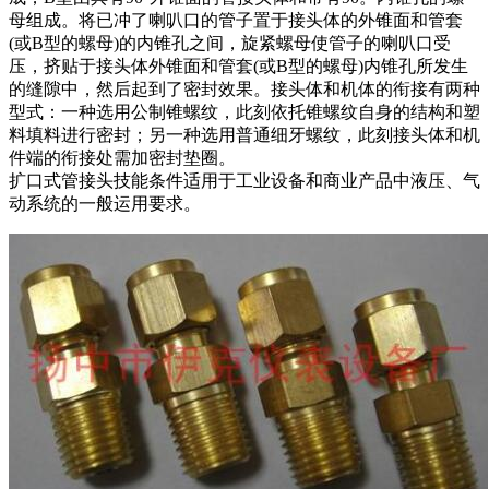
母组成。将已冲了喇叭口的管子置于接头体的外锥面和管套
(或B型的螺母)的内锥孔之间，旋紧螺母使管子的喇叭口受
压，挤贴于接头体外锥面和管套(或B型的螺母)内锥孔所发生
的缝隙中，然后起到了密封效果。接头体和机体的衔接有两种
型式：一种选用公制锥螺纹，此刻依托锥螺纹自身的结构和塑
料填料进行密封；另一种选用普通细牙螺纹，此刻接头体和机
件端的衔接处需加密封垫圈。
扩口式管接头技能条件适用于工业设备和商业产品中液压、气
动系统的一般运用要求。