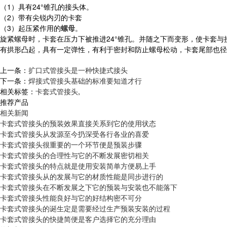
（1）具有24°锥孔的接头体。
（2）带有尖锐内刃的卡套
（3）起压紧作用的
螺母
。
旋紧螺母时，卡套在压力下被推进24°锥孔。并随之下而变形，使卡套
有拱形凸起，具有一定弹性，有利于密封和防止螺母松动，卡套尾部也径
上一条：
扩口式管接头是一种快捷式接头
下一条：
焊接式管接头基础的标准要知道才行
相关标签：
卡套式管接头
,
推荐产品
相关新闻
卡套式管接头的预装效果直接关系到它的使用状态
卡套式管接头从发源至今扔深受各行各业的喜爱
卡套式管接头很重要的一个环节便是预装步骤
卡套式管接头的合理性与它的不断发展密切相关
卡套式管接头的特点就是使用安装简单方便易上手
卡套式管接头从的发展与它的材质性能是同步进行的
卡套式管接头在不断发展之下它的预装与安装也不能落下
卡套式管接头性能良好与它的好结构密不可分
卡套式管接头的诞生定是需要经过生产预装安装的过程
卡套式管接头的快捷简便是客户选择它的充分理由