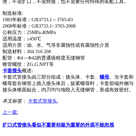
便，不需扩口，不需焊接，也不需要任何特殊的装配工具。
制造标准:
1983年标准：GB3733.1～3765-83
2008年标准：GB3733.1~3765-2008
公称压力：25MPa.40MPa
适用温度：≤450℃
适用介质：油、水、气等非腐蚀性或有腐蚀性介质
制造材料：304 316 20#
配管：Φ4～Φ42的普通级精度无缝钢管
锥管螺纹：ZG,G,NPT等
卡套接头
概述:
卡套式管接头由三部分组成：接头体、卡套、
螺母
。当卡套和
螺母套在钢管上插入接头体后，旋紧螺母时，卡套前端外侧与
接头体锥面贴合，内刃均匀地咬入无缝钢管，形成有效密封。
本文标签：
卡套式管接头
,
上一篇:
扩口式管接头看似不重要却极为重要的外观不能忽视